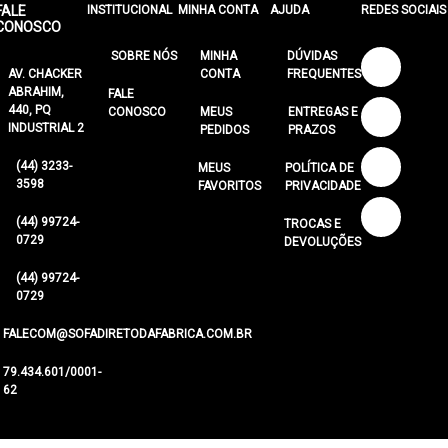
FALE
INSTITUCIONAL
MINHA CONTA
AJUDA
REDES SOCIAIS
CONOSCO
SOBRE NÓS
MINHA
DÚVIDAS
AV. CHACKER
CONTA
FREQUENTES
ABRAHIM,
FALE
440, PQ
CONOSCO
MEUS
ENTREGAS E
INDUSTRIAL 2
PEDIDOS
PRAZOS
(44) 3233-
MEUS
POLÍTICA DE
3598
FAVORITOS
PRIVACIDADE
(44) 99724-
TROCAS E
0729
DEVOLUÇÕES
(44) 99724-
0729
FALECOM@SOFADIRETODAFABRICA.COM.BR
79.434.601/0001-
62