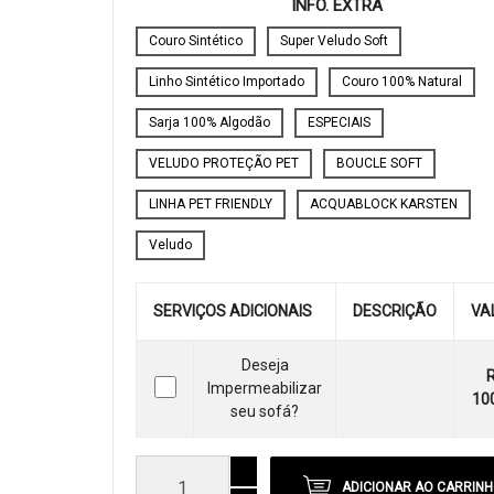
INFO. EXTRA
Couro Sintético
Super Veludo Soft
Linho Sintético Importado
Couro 100% Natural
Sarja 100% Algodão
ESPECIAIS
VELUDO PROTEÇÃO PET
BOUCLE SOFT
LINHA PET FRIENDLY
ACQUABLOCK KARSTEN
Veludo
SERVIÇOS ADICIONAIS
DESCRIÇÃO
VA
Deseja
Impermeabilizar
10
seu sofá?
ADICIONAR AO CARRIN