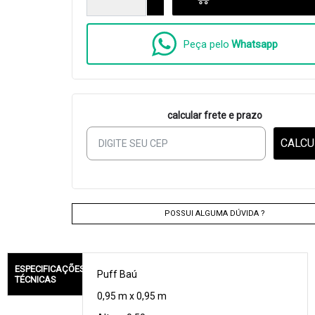
Peça pelo
Whatsapp
calcular frete e prazo
CALCU
POSSUI ALGUMA DÚVIDA ?
ESPECIFICAÇÕES
Puff Baú
TÉCNICAS
0,95 m x 0,95 m