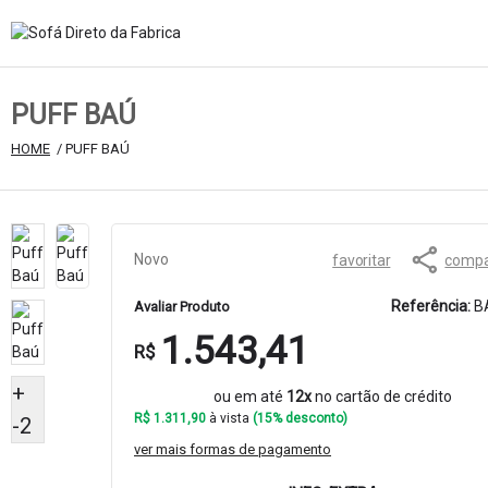
PUFF BAÚ
HOME
 / PUFF BAÚ
Novo
favoritar
compar
Referência:
B
Avaliar Produto
1.543,41
R$
+
ou em até
12x
no cartão de crédito
R$ 1.311,90
à vista
(15% desconto)
-2
ver mais formas de pagamento