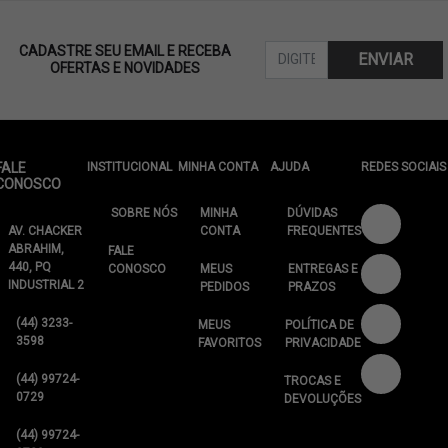
CADASTRE SEU EMAIL E RECEBA
ENVIAR
OFERTAS E NOVIDADES
FALE
INSTITUCIONAL
MINHA CONTA
AJUDA
REDES SOCIAIS
CONOSCO
SOBRE NÓS
MINHA
DÚVIDAS
AV. CHACKER
CONTA
FREQUENTES
ABRAHIM,
FALE
440, PQ
CONOSCO
MEUS
ENTREGAS E
INDUSTRIAL 2
PEDIDOS
PRAZOS
(44) 3233-
MEUS
POLÍTICA DE
3598
FAVORITOS
PRIVACIDADE
(44) 99724-
TROCAS E
0729
DEVOLUÇÕES
(44) 99724-