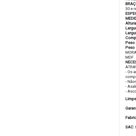
BRAÇ
30 e 
ESPE
MEDI
Altur
Largu
Largu
Compr
Peso 
Peso 
MORA
MDF
NECE
ATRA
- Os 
compr
- Não
- Asa
- Asc
Limpe
Garant
Fabri
SAC: