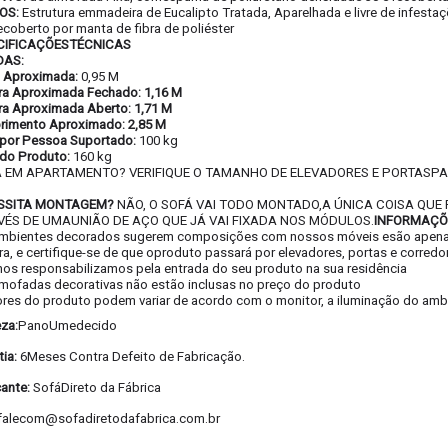
OS:
Estrutura emmadeira de Eucalipto Tratada, Aparelhada e livre de infest
recoberto por manta de fibra de poliéster
CIFICAÇÕESTÉCNICAS
DAS:
a Aproximada:
0,95 M
ra Aproximada Fechado: 1,16 M
ra Aproximada Aberto: 1,71 M
imento Aproximado: 2,85 M
por Pessoa Suportado:
100 kg
do Produto:
160 kg
 EM APARTAMENTO? VERIFIQUE O TAMANHO DE ELEVADORES E PORTASP
SSITA MONTAGEM?
NÃO, O SOFÁ VAI TODO MONTADO,A ÚNICA COISA QUE
VÉS DE UMAUNIÃO DE AÇO QUE JÁ VAI FIXADA NOS MÓDULOS.
INFORMAÇÕ
ambientes decorados sugerem composições com nossos móveis esão apenas 
a, e certifique-se de que oproduto passará por elevadores, portas e corredo
nos responsabilizamos pela entrada do seu produto na sua residência
lmofadas decorativas não estão inclusas no preço do produto
ores do produto podem variar de acordo com o monitor, a iluminação do amb
za:
PanoUmedecido
ia:
6Meses Contra Defeito de Fabricação.
cante:
SofáDireto da Fábrica
falecom@sofadiretodafabrica.com.br