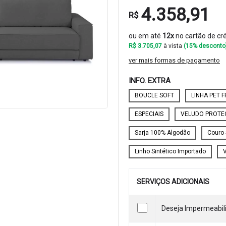
4.358,91
R$
ou em até
12x
no cartão de cr
R$ 3.705,07
à vista
(15% desconto
ver mais formas de pagamento
INFO. EXTRA
BOUCLE SOFT
LINHA PET F
ESPECIAIS
VELUDO PROTE
Sarja 100% Algodão
Couro 
Linho Sintético Importado
SERVIÇOS ADICIONAIS
Deseja Impermeabili