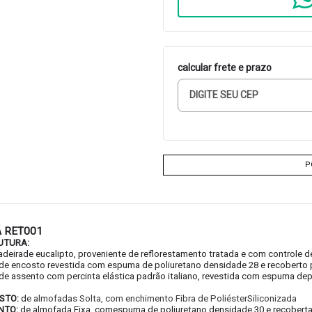
calcular frete e prazo
P
 RET001
UTURA:
deirade eucalipto, proveniente de reflorestamento tratada e com controle d
de encosto revestida com espuma de poliuretano densidade 28 e recoberto p
de assento com percinta elástica padrão italiano, revestida com espuma de
STO:
d
e almofadas Solta, com enchimento Fibra de PoliésterSiliconizada
NTO:
de almofada Fixa, comespuma de poliuretano densidade 30 e recoberta p