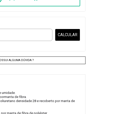
CALCULAR
OSSUI ALGUMA DÚVIDA ?
e umidade.
ormanta de fibra.
poliuretano densidade 28 e recoberto por manta de
or manta de fibra de poliéster,