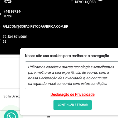
0729
DEVOLUÇÕES
(44) 99724-
0729
FALECOM@SOFADIRETODAFABRICA.COM.BR
79.434.601/0001-
62
Nosso site usa cookies para melhorar a navegação
Utilizamos cookies e outras tecnologias semelhantes
para melhorar a sua experiência, de acordo com a
nossa Declaração de Privacidade e, ao continuar
navegando, você concorda com estas condições
Declaração de Privacidade
Sofá Direto da Fabrica |
CNPJ:
79.434.601/0001-62 © Direitos Reservados
sofadiretodafabrica.com.br
CONTINUAR E FECHAR