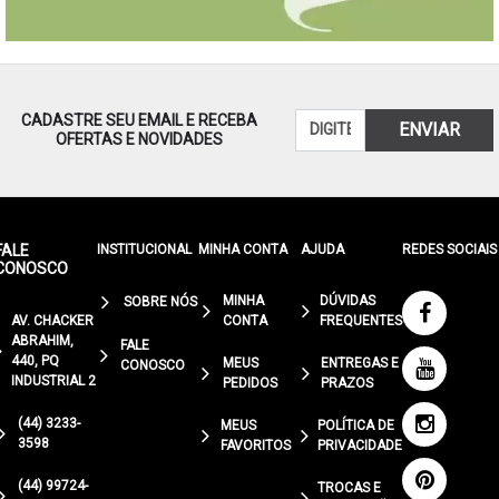
CADASTRE SEU EMAIL E RECEBA
ENVIAR
OFERTAS E NOVIDADES
FALE
INSTITUCIONAL
MINHA CONTA
AJUDA
REDES SOCIAIS
CONOSCO
MINHA
DÚVIDAS
SOBRE NÓS
AV. CHACKER
CONTA
FREQUENTES
ABRAHIM,
FALE
440, PQ
MEUS
ENTREGAS E
CONOSCO
INDUSTRIAL 2
PEDIDOS
PRAZOS
(44) 3233-
MEUS
POLÍTICA DE
3598
FAVORITOS
PRIVACIDADE
(44) 99724-
TROCAS E