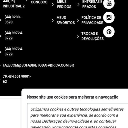
440, PQ
MEUS
ENTREGAS E
CONOSCO
INDUSTRIAL 2
PEDIDOS
PRAZOS
(44) 3233-
MEUS
POLÍTICA DE
3598
FAVORITOS
PRIVACIDADE
(44) 99724-
TROCAS E
0729
DEVOLUÇÕES
(44) 99724-
0729
FALECOM@SOFADIRETODAFABRICA.COM.BR
79.434.601/0001-
62
Nosso site usa cookies para melhorar a navegação
Utilizamos cookies e outras tecnologias semelhantes
para melhorar a sua experiência, de acordo com a
nossa Declaração de Privacidade e, ao continuar
navegando, você concorda com estas condições