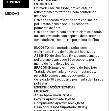
SOFÁ MON005
TÉCNICAS
ESTRUTURA:
Em madeirade eucalipto, proveniente de
reflorestamento tratada e com controle de
MEDIDAS
umidade.
Caixade encosto revestida com espuma de
poliuretano densidade 28 e recoberto
pormanta de fibra.
Caixade assento com percinta elástica padrão
italiano, revestida com espuma depoliuretano
densidade 28 e recoberto por manta de fibra.
ENCOSTO:
d
e almofadas Solta, com
enchimento Fibra de PoliésterSiliconizada
ASSENTO:
de almofada Fixa, comespuma de
poliuretano densidade 30 e recoberta por
manta de fibra de poliéster,
BRAÇOS:
Estrutura emmadeira de Eucalipto
Tratada, Aparelhada e livre de infestações,
revestido comespuma de poliuretano
densidade 30 e recoberto por manta de fibra de
poliéster
ESPECIFICAÇÕESTÉCNICAS
MEDIDAS:
Altura Aproximada:
0,84 M
Largura Aproximada: 0,93 M
Comprimento Aproximado: 2,02 M
Peso por Pessoa Suportado:
100 kg