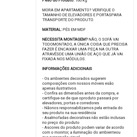
Peso do Produto:
160 kg
MORA EM APARTAMENTO? VERIFIQUE O
TAMANHO DE ELEVADORES E PORTASPARA
TRANSPORTE DO PRODUTO.
MATERIAL:
PÉS EM MDF
NECESSITA MONTAGEM?
NÃO, O SOFÁ VAI
TODOMONTADO, A ÚNICA COISA QUE PRECISA
FAZER É ENCAIXAR UMA PEÇA NA OUTRA
ATRAVÉSDE UMA UNIÃO DE AÇO QUE JÁ VAI
FIXADA NOS MÓDULOS.
INFORMAÇÕES ADICIONAIS
- Os ambientes decorados sugerem
composições com nossos móveis esão
apenas ilustrativos.
- Confira as dimensões antes da compra, e
certifique-se de que oproduto passará por
elevadores, portas e corredores
- Nãonos responsabilizamos pela entrada do
seu produto na sua residência
- Asalmofadas decorativas não estão inclusas
no preço do produto
- Ascores do produto podem variar de acordo
com o monitor, a iluminação do ambienteou