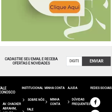
CADASTRE SEU EMAIL E RECEBA
ENVIAR
OFERTAS E NOVIDADES
FALE
INSTITUCIONAL
MINHA CONTA
AJUDA
REDES SOCIAIS
CONOSCO
MINHA
DÚVIDAS
SOBRE NÓS
AV. CHACKER
CONTA
FREQUENTES
ABRAHIM,
FALE