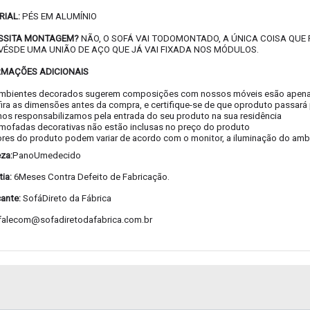
RIAL:
PÉS EM ALUMÍNIO
SSITA MONTAGEM?
NÃO, O SOFÁ VAI TODOMONTADO, A ÚNICA COISA QUE
VÉSDE UMA UNIÃO DE AÇO QUE JÁ VAI FIXADA NOS MÓDULOS.
RMAÇÕES ADICIONAIS
ambientes decorados sugerem composições com nossos móveis esão apenas 
fira as dimensões antes da compra, e certifique-se de que oproduto passará 
nos responsabilizamos pela entrada do seu produto na sua residência
lmofadas decorativas não estão inclusas no preço do produto
ores do produto podem variar de acordo com o monitor, a iluminação do amb
za:
PanoUmedecido
ia:
6Meses Contra Defeito de Fabricação.
cante:
SofáDireto da Fábrica
falecom@sofadiretodafabrica.com.br