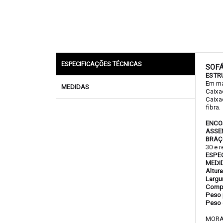
ESPECIFICAÇÕES TÉCNICAS
SOF
ESTR
Em ma
MEDIDAS
Caixa
Caixa
fibra.
ENCO
ASSE
BRAÇ
30 e 
ESPE
MEDI
Altur
Largu
Compr
Peso 
Peso 
MORA