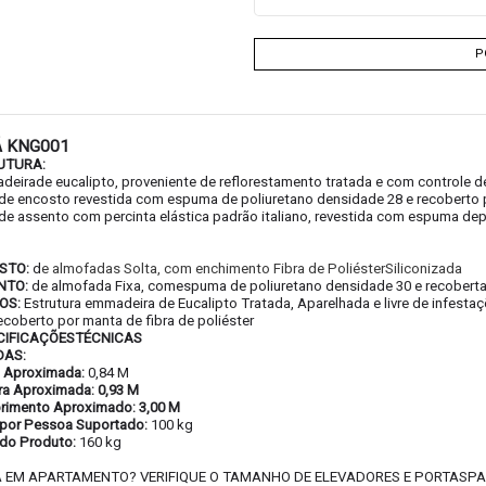
P
Á KNG001
UTURA:
deirade eucalipto, proveniente de reflorestamento tratada e com controle d
de encosto revestida com espuma de poliuretano densidade 28 e recoberto p
de assento com percinta elástica padrão italiano, revestida com espuma de
STO:
d
e almofadas Solta, com enchimento Fibra de PoliésterSiliconizada
NTO:
de almofada Fixa, comespuma de poliuretano densidade 30 e recoberta p
OS:
Estrutura emmadeira de Eucalipto Tratada, Aparelhada e livre de infest
recoberto por manta de fibra de poliéster
CIFICAÇÕESTÉCNICAS
DAS:
a Aproximada:
0,84 M
ra Aproximada: 0,93 M
imento Aproximado: 3,00 M
por Pessoa Suportado:
100 kg
do Produto:
160 kg
 EM APARTAMENTO? VERIFIQUE O TAMANHO DE ELEVADORES E PORTASP