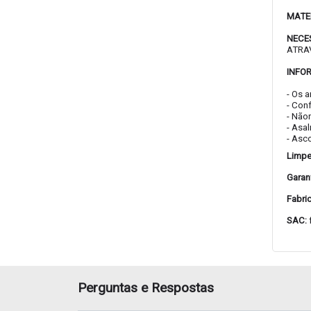
MATE
NECE
ATRA
INFO
- Os 
- Con
- Não
- Asa
- Asc
Limpe
Garant
Fabri
SAC:
Perguntas e Respostas