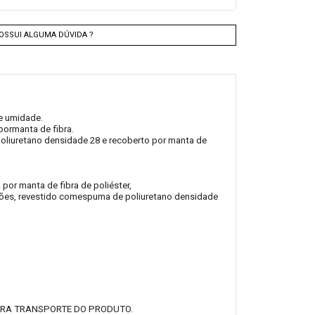
OSSUI ALGUMA DÚVIDA ?
e umidade.
ormanta de fibra.
poliuretano densidade 28 e recoberto por manta de
or manta de fibra de poliéster,
ações, revestido comespuma de poliuretano densidade
ARA TRANSPORTE DO PRODUTO.