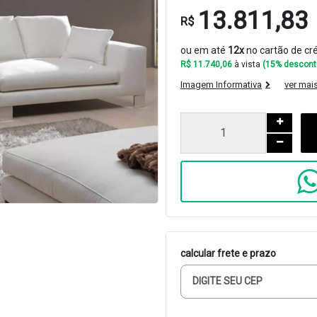
13.811,83
R$
ou em até
12x
no cartão de cr
R$ 11.740,06
à vista
(15% descont
Imagem Informativa
ver mai
calcular frete e prazo