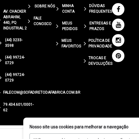
MINHA
DÚVIDAS
SOBRE NÓS
AV. CHACKER
CONTA
FREQUENTES
ABRAHIM,
FALE
440, PQ
MEUS
ENTREGAS E
CONOSCO
INDUSTRIAL 2
PEDIDOS
PRAZOS
(44) 3233-
MEUS
POLÍTICA DE
3598
FAVORITOS
PRIVACIDADE
(44) 99724-
TROCAS E
0729
DEVOLUÇÕES
(44) 99724-
0729
FALECOM@SOFADIRETODAFABRICA.COM.BR
79.434.601/0001-
62
Nosso site usa cookies para melhorar a navegação