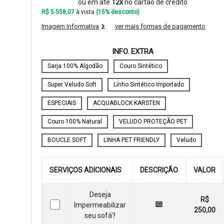
ou em até
12x
no cartão de crédito
R$ 5.558,07
à vista
(15% desconto)
Imagem Informativa
ver mais formas de pagamento
INFO. EXTRA
Sarja 100% Algodão
Couro Sintético
Super Veludo Soft
Linho Sintético Importado
ESPECIAIS
ACQUABLOCK KARSTEN
Couro 100% Natural
VELUDO PROTEÇÃO PET
BOUCLE SOFT
LINHA PET FRIENDLY
Veludo
SERVIÇOS ADICIONAIS
DESCRIÇÃO
VALOR
Deseja
R$
Impermeabilizar
250,00
seu sofá?