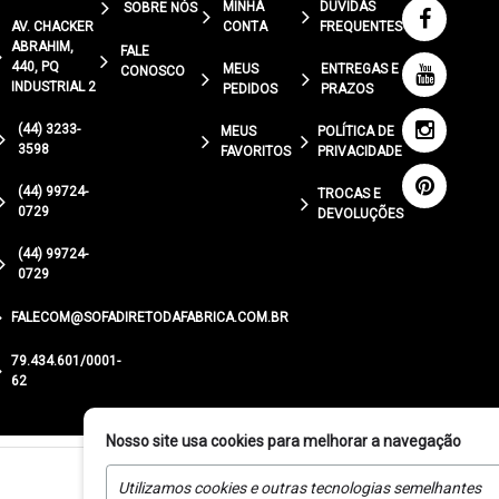
MINHA
DÚVIDAS
SOBRE NÓS
AV. CHACKER
CONTA
FREQUENTES
ABRAHIM,
FALE
440, PQ
MEUS
ENTREGAS E
CONOSCO
INDUSTRIAL 2
PEDIDOS
PRAZOS
(44) 3233-
MEUS
POLÍTICA DE
3598
FAVORITOS
PRIVACIDADE
(44) 99724-
TROCAS E
0729
DEVOLUÇÕES
(44) 99724-
0729
FALECOM@SOFADIRETODAFABRICA.COM.BR
79.434.601/0001-
62
Nosso site usa cookies para melhorar a navegação
Utilizamos cookies e outras tecnologias semelhantes