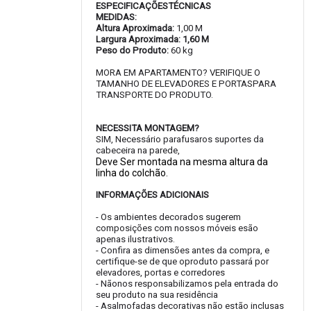
ESPECIFICAÇÕESTÉCNICAS
MEDIDAS:
Altura Aproximada:
1,00 M
Largura Aproximada: 1,60 M
Peso do Produto:
60 kg
MORA EM APARTAMENTO? VERIFIQUE O
TAMANHO DE ELEVADORES E PORTASPARA
TRANSPORTE DO PRODUTO.
NECESSITA MONTAGEM?
SIM, Necessário parafusaros suportes da
cabeceira na parede,
Deve Ser montada na mesma altura da
linha do colchão.
INFORMAÇÕES ADICIONAIS
- Os ambientes decorados sugerem
composições com nossos móveis esão
apenas ilustrativos.
- Confira as dimensões antes da compra, e
certifique-se de que oproduto passará por
elevadores, portas e corredores
- Nãonos responsabilizamos pela entrada do
seu produto na sua residência
- Asalmofadas decorativas não estão inclusas