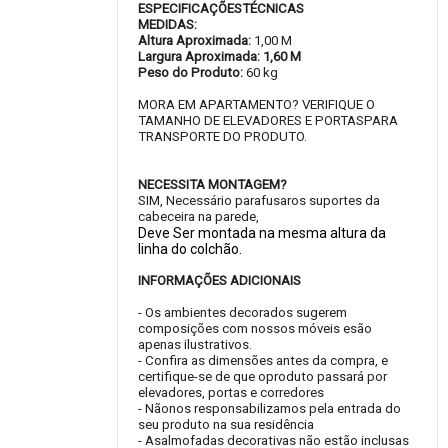
ESPECIFICAÇÕESTÉCNICAS
MEDIDAS:
Altura Aproximada:
1,00 M
Largura Aproximada: 1,60 M
Peso do Produto:
60 kg
MORA EM APARTAMENTO? VERIFIQUE O
TAMANHO DE ELEVADORES E PORTASPARA
TRANSPORTE DO PRODUTO.
NECESSITA MONTAGEM?
SIM, Necessário parafusaros suportes da
cabeceira na parede,
Deve Ser montada na mesma altura da
linha do colchão.
INFORMAÇÕES ADICIONAIS
- Os ambientes decorados sugerem
composições com nossos móveis esão
apenas ilustrativos.
- Confira as dimensões antes da compra, e
certifique-se de que oproduto passará por
elevadores, portas e corredores
- Nãonos responsabilizamos pela entrada do
seu produto na sua residência
- Asalmofadas decorativas não estão inclusas