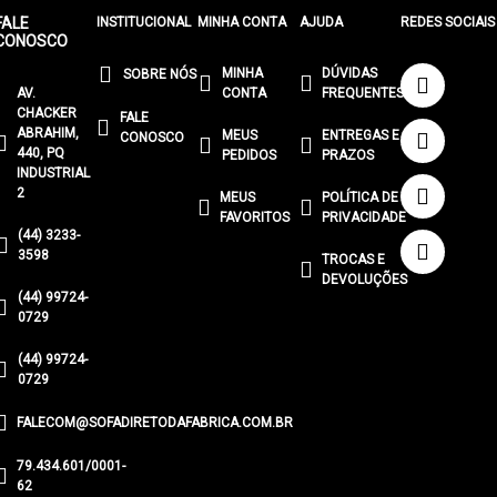
FALE
INSTITUCIONAL
MINHA CONTA
AJUDA
REDES SOCIAIS
CONOSCO
MINHA
DÚVIDAS
SOBRE NÓS
AV.
CONTA
FREQUENTES
CHACKER
FALE
ABRAHIM,
MEUS
ENTREGAS E
CONOSCO
440, PQ
PEDIDOS
PRAZOS
INDUSTRIAL
2
MEUS
POLÍTICA DE
FAVORITOS
PRIVACIDADE
(44) 3233-
3598
TROCAS E
DEVOLUÇÕES
(44) 99724-
0729
(44) 99724-
0729
FALECOM@SOFADIRETODAFABRICA.COM.BR
79.434.601/0001-
62