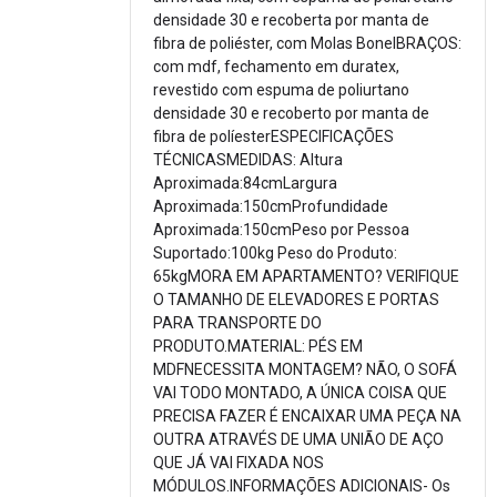
densidade 30 e recoberta por manta de
fibra de poliéster, com Molas BonelBRAÇOS:
com mdf, fechamento em duratex,
revestido com espuma de poliurtano
densidade 30 e recoberto por manta de
fibra de políesterESPECIFICAÇÕES
TÉCNICASMEDIDAS: Altura
Aproximada:84cmLargura
Aproximada:150cmProfundidade
Aproximada:150cmPeso por Pessoa
Suportado:100kg Peso do Produto:
65kgMORA EM APARTAMENTO? VERIFIQUE
O TAMANHO DE ELEVADORES E PORTAS
PARA TRANSPORTE DO
PRODUTO.MATERIAL: PÉS EM
MDFNECESSITA MONTAGEM? NÃO, O SOFÁ
VAI TODO MONTADO, A ÚNICA COISA QUE
PRECISA FAZER É ENCAIXAR UMA PEÇA NA
OUTRA ATRAVÉS DE UMA UNIÃO DE AÇO
QUE JÁ VAI FIXADA NOS
MÓDULOS.INFORMAÇÕES ADICIONAIS- Os