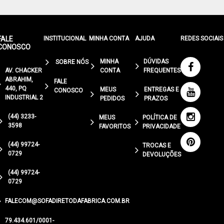
FALE
INSTITUCIONAL
MINHA CONTA
AJUDA
REDES SOCIAIS
CONOSCO
MINHA
DÚVIDAS
SOBRE NÓS
AV. CHACKER
CONTA
FREQUENTES
ABRAHIM,
FALE
440, PQ
MEUS
ENTREGAS E
CONOSCO
INDUSTRIAL 2
PEDIDOS
PRAZOS
(44) 3233-
MEUS
POLÍTICA DE
3598
FAVORITOS
PRIVACIDADE
(44) 99724-
TROCAS E
0729
DEVOLUÇÕES
(44) 99724-
0729
FALECOM@SOFADIRETODAFABRICA.COM.BR
79.434.601/0001-