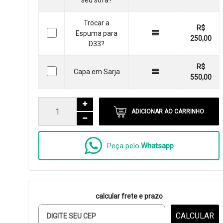
seu sofá?
Trocar a
R$
Espuma para
250,00
D33?
R$
Capa em Sarja
550,00
ADICIONAR AO CARRINHO
Peça pelo
Whatsapp
calcular frete e prazo
CALCULAR